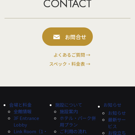
CONTACT
お問合せ
よくあるご質問 →
スペック・料金表 →
会場と料金
施設について
お知らせ
全館情報
施設案内
お知らせ
3F Entrance
ホテル・パーク併
最新サー
Lobby
用プラン
ビス
Link Room（1・
ご利用の流れ
お役立ち