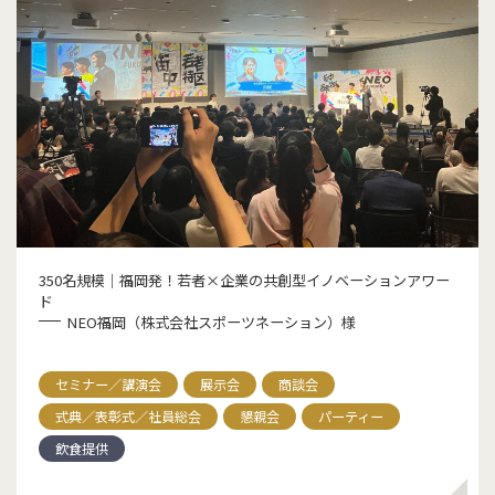
350名規模｜福岡発！若者×企業の共創型イノベーションアワー
ド
NEO福岡（株式会社スポーツネーション）様
セミナー／講演会
展⽰会
商談会
式典／表彰式／社員総会
懇親会
パーティー
飲食提供