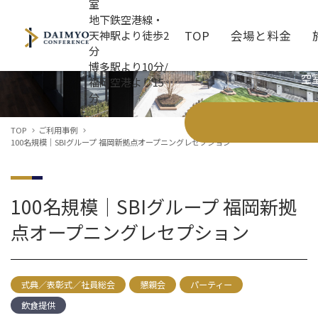
室
地下鉄空港線・
TOP
会場と料金
天神駅より徒歩2
分
ご利用事例
博多駅より10分/
空
福岡空港より15
分
全館情報
施設案内
お知らせ
3F Entrance Lobby
ホテル・パーク併用プラン
最新サービス
Link Room（1・2・
ご利用の流れ
お役立ちコラム
TOP
ご利用事例
Dialogue Room（1・2）
よくあるご質問
Board Room
資料ダウンロード
Meeting Room（1
100名規模｜SBIグループ 福岡新拠点オープニングレセプション
Cross Lounge
飲食ケータリング
オプションサービス
100名規模｜SBIグループ 福岡新拠
点オープニングレセプション
式典／表彰式／社員総会
懇親会
パーティー
飲食提供