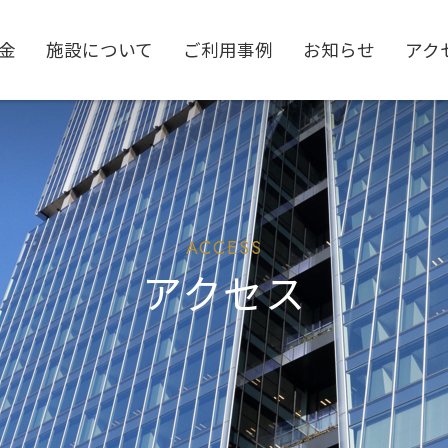
金
施設について
ご利用事例
お知らせ
アク
3F Entrance Lobby
ホテル・パーク併用プラン
最新サービス
Board Room
資料ダウンロード
飲食ケータリング
ACCESS
アクセス