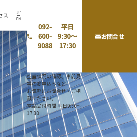
JP
セス
EN
092-
平日
600-
9:30～
お問合せ
9088
17:30
Link Room（1・2・3）
ご利用の流れ
お役立ちコラム
Meeting Room（1・2）
オプションサービス
空室状況の確認、事前見
学のお申込みなど、
お気軽にお問合せ・ご相
談ください。
電話受付時間 平日9:30～
17:30