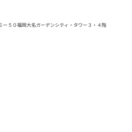
丁⽬６ー５０福岡⼤名ガーデンシティ・タワー３・４階