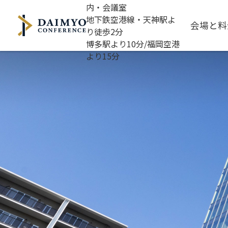
内・会議室
地下鉄空港線・天神駅よ
会場と料
り徒歩2分
博多駅より10分/福岡空港
より15分
全館情報
施設案内
お知らせ
Dialogue Room（1・2）
よくあるご質問
Cross Lounge