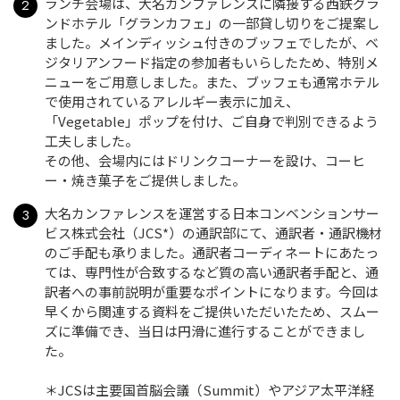
ランチ会場は、大名カンファレンスに隣接する西鉄グラ
ンドホテル「グランカフェ」の一部貸し切りをご提案し
ました。メインディッシュ付きのブッフェでしたが、ベ
ジタリアンフード指定の参加者もいらしたため、特別メ
ニューをご用意しました。また、ブッフェも通常ホテル
で使用されているアレルギー表示に加え、
「Vegetable」ポップを付け、ご自身で判別できるよう
工夫しました。
その他、会場内にはドリンクコーナーを設け、コーヒ
ー・焼き菓子をご提供しました。
大名カンファレンスを運営する日本コンベンションサー
ビス株式会社（JCS*）の通訳部にて、通訳者・通訳機材
のご手配も承りました。通訳者コーディネートにあたっ
ては、専門性が合致するなど質の高い通訳者手配と、通
訳者への事前説明が重要なポイントになります。今回は
早くから関連する資料をご提供いただいたため、スムー
ズに準備でき、当日は円滑に進行することができまし
た。
＊JCSは主要国首脳会議（Summit）やアジア太平洋経