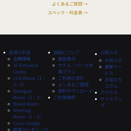
よくあるご質問 →
スペック・料金表 →
会場と料金
施設について
お知らせ
全館情報
施設案内
お知らせ
3F Entrance
ホテル・パーク併
最新サー
Lobby
用プラン
ビス
Link Room（1・
ご利用の流れ
お役立ち
2・3）
よくあるご質問
コラム
Dialogue
資料ダウンロード
アクセス
Room（1・2）
ご利用事例
サイトマッ
Board Room
プ
Meeting
Room（1・2）
Cross Lounge
飲食ケータリング